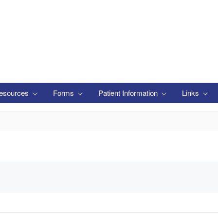
esources
Forms
Patient Information
Links
います