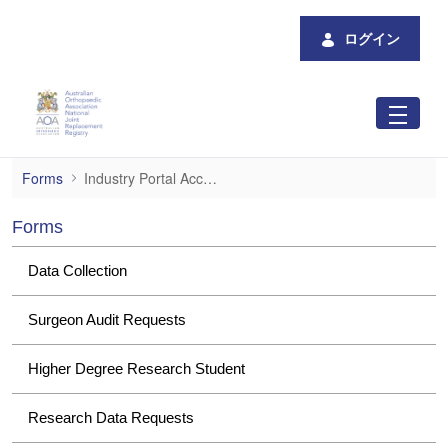
メインコンテンツにスキップ
ログイン
Industry Portal Access
Forms
Industry Portal Access
Forms
Data Collection
Surgeon Audit Requests
Higher Degree Research Student
Research Data Requests