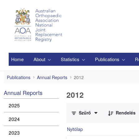
Ugrás a fő tartalomhoz
Home
About
Statistics
Publications
R
2012
Publications
Annual Reports
2012
Annual Reports
2012
0 / 3 Tételek kiválasztva
2025
Szűrő
Rendelés
2024
Nyitólap
2023