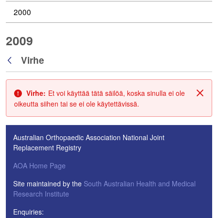
2000
2009
Virhe
Takaisin
Virhe:
Et voi käyttää tätä säilöä, koska sinulla ei ole
Sulje
oikeutta siihen tai se ei ole käytettävissä.
Australian Orthopaedic Association National Joint
Replacement Registry
AOA Home Page
Site maintained by the
South Australian Health and Medical
Research Institute
Enquiries: