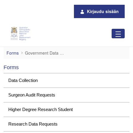
Siirry pääsisältöön
Kirjaudu sisään
Government Data Requests
Forms
Government Data Requests
Forms
Data Collection
Surgeon Audit Requests
Higher Degree Research Student
Research Data Requests