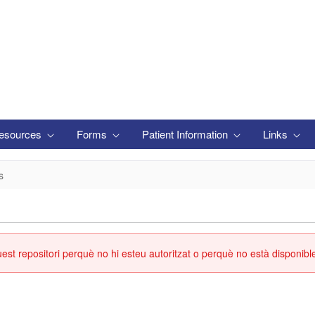
esources
Forms
Patient Information
Links
s
st repositori perquè no hi esteu autoritzat o perquè no està disponibl