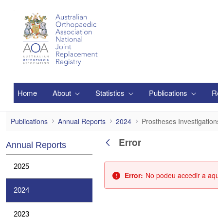
Salta al contingut principal
Home
About
Statistics
Publications
R
Prostheses Investigations
Publications
Annual Reports
2024
Prostheses Investigation
Error
Annual Reports
Vés enrere
2025
Error:
No podeu accedir a aque
2024
2023