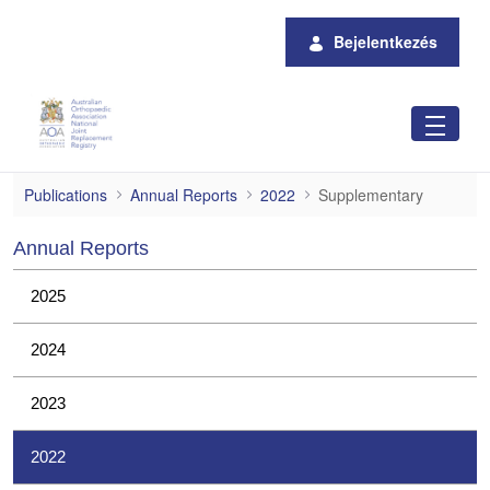
Ugrás a fő tartalomhoz
Bejelentkezés
Supplementary
Publications
Annual Reports
2022
Supplementary
Annual Reports
2025
2024
2023
2022