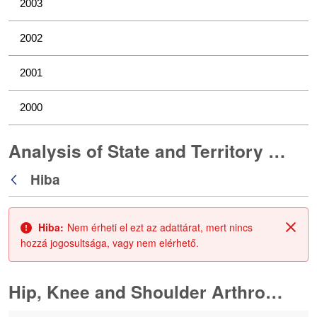
2003
2002
2001
2000
Analysis of State and Territory Health Data
Hiba
Vissza
Hiba:
Nem érheti el ezt az adattárat, mert nincs
Zárá
hozzá jogosultsága, vagy nem elérhető.
Hip, Knee and Shoulder Arthroplasty
0 / 10 Tételek kiválasztva