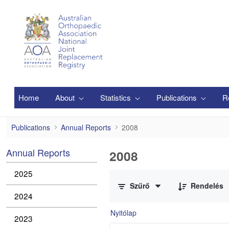
Ugrás a fő tartalomhoz
Home
About
Statistics
Publications
R
2008
Publications
Annual Reports
2008
Annual Reports
2008
0 / 1 Tételek kiválasztva
2025
Szűrő
Rendelés
2024
Nyitólap
2023