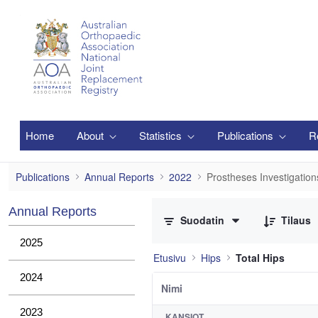
Siirry pääsisältöön
Home
About
Statistics
Publications
R
Prostheses Investigations
Publications
Annual Reports
2022
Prostheses Investigation
0/2 Tuotteet valittu
Annual Reports
Suodatin
Tilaus
2025
Etusivu
Hips
Total Hips
2024
Nimi
2023
KANSIOT