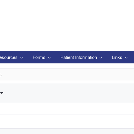
esources
Forms
Patient Information
Links
s