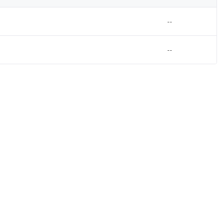
--
--