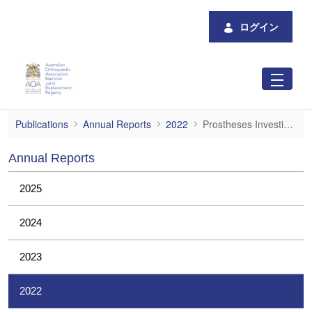
メインコンテンツにスキップ
ログイン
Prostheses Investigations
Publications
Annual Reports
2022
Prostheses Investigations
Annual Reports
2025
2024
2023
2022