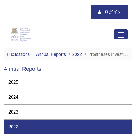
メインコンテンツにスキップ
ログイン
Prostheses Investigations
Publications
Annual Reports
2022
Prostheses Investigations
Annual Reports
2025
2024
2023
2022