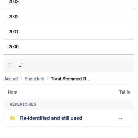
2003
2002
2001
2000
0 sur 1 Articles sélectionné
Accueil
Shoulders
Total Stemmed Reverse Shoulder
Nom
Taille
RÉPERTOIRES
Re-identified and still used
--