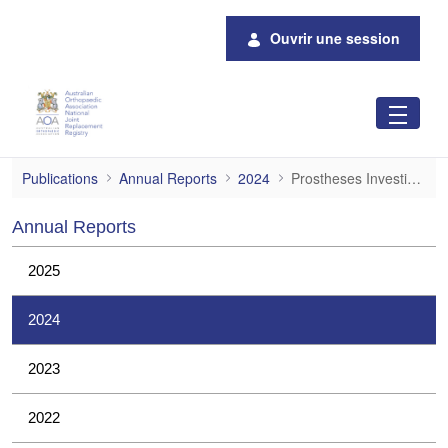
Saut au contenu principal
Ouvrir une session
Prostheses Investigations
Publications
Annual Reports
2024
Prostheses Investigations
Annual Reports
2025
2024
2023
2022