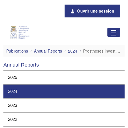
Saut au contenu principal
Ouvrir une session
Prostheses Investigations
Publications
Annual Reports
2024
Prostheses Investigations
Annual Reports
2025
2024
2023
2022