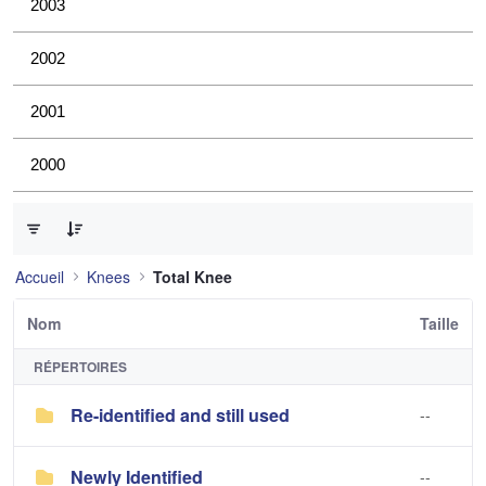
2003
2002
2001
2000
0 sur 3 Articles sélectionné
Accueil
Knees
Total Knee
Nom
Taille
RÉPERTOIRES
Re-identified and still used
--
Newly Identified
--