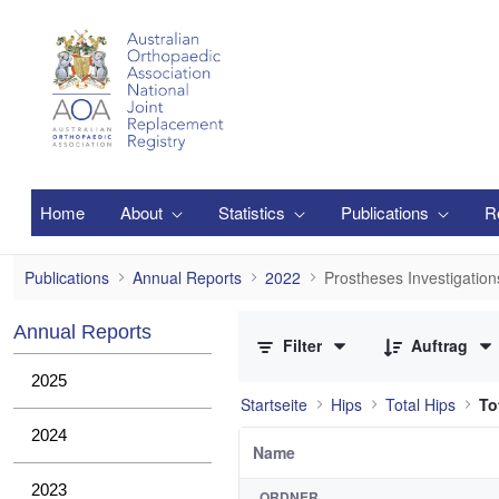
Zum Hauptinhalt springen
Home
About
Statistics
Publications
R
Prostheses Investigations
Publications
Annual Reports
2022
Prostheses Investigation
0 von 1 Elemente ausgewählt
Annual Reports
Filter
Auftrag
2025
Startseite
Hips
Total Hips
To
2024
Name
2023
ORDNER