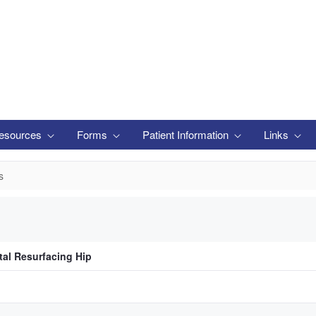
esources
Forms
Patient Information
Links
s
tal Resurfacing Hip