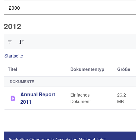
2000
2012
0 von 1 Elemente ausgewählt
Startseite
Titel
Dokumententyp
Größe
DOKUMENTE
Annual Report
Einfaches
26,2
2011
Dokument
MB
Australian Orthopaedic Association National Joint