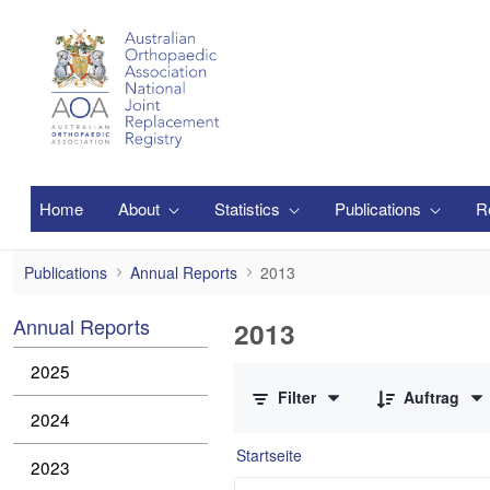
Zum Hauptinhalt springen
Home
About
Statistics
Publications
R
2013
Publications
Annual Reports
2013
Annual Reports
2013
0 von 2 Elemente ausgewählt
2025
Filter
Auftrag
2024
Startseite
2023