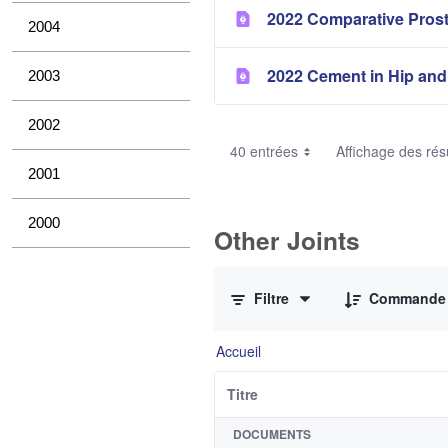
2022 Comparative Pros
2004
2022 Cement in Hip and
2003
2002
40 entrées
Affichage des résu
2001
2000
Other Joints
0 sur 3 Articles sélectionné
Filtre
Commande
Accueil
Titre
DOCUMENTS