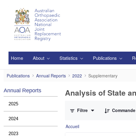
Saut au contenu principal
Home
About
Statistics
Publications
R
Supplementary
Publications
Annual Reports
2022
Supplementary
Analysis of State a
Annual Reports
0 sur 1 Articles sélectionné
2025
Filtre
Commande
2024
Accueil
2023