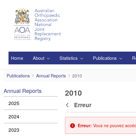
Saut au contenu principal
Home
About
Statistics
Publications
R
2010
Publications
Annual Reports
2010
Annual Reports
2010
2025
Erreur
Retour
2024
Erreur:
Vous ne pouvez accéder
2023