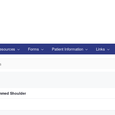
esources
Forms
Patient Information
Links
s
emmed Shoulder