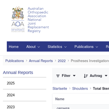
Zum Hauptinhalt springen
Home
About
Statistics
Publications
R
Prostheses Investigations
Publications
Annual Reports
2022
Prostheses Investigation
0 von 2 Elemente ausgewählt
Annual Reports
Filter
Auftrag
2025
Startseite
Shoulders
Total St
2024
Name
2023
ORDNER