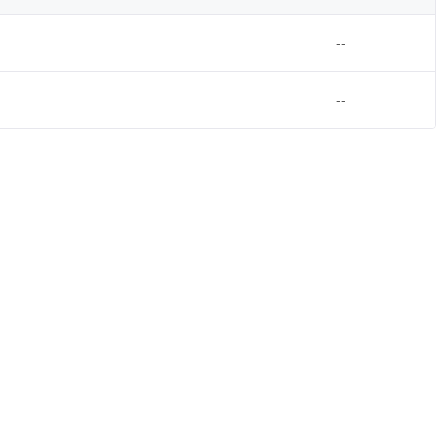
--
--