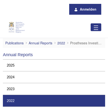
Zum Hauptinhalt springen
Anmelden
Prostheses Investigations
Publications
Annual Reports
2022
Prostheses Investigations
Annual Reports
2025
2024
2023
2022