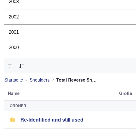
2003
2002
2001
2000
0 von 1 Elemente ausgewählt
Startseite
Shoulders
Total Reverse Shoulder
Name
Größe
ORDNER
Re-Identified and still used
--