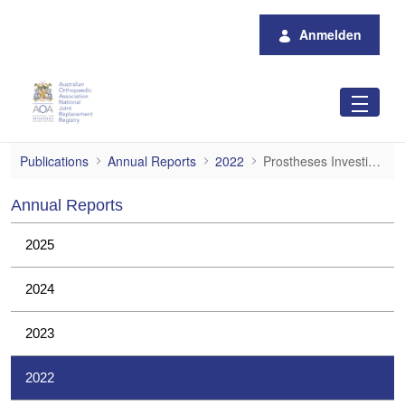
Zum Hauptinhalt springen
Anmelden
Prostheses Investigations
Publications
Annual Reports
2022
Prostheses Investigations
Annual Reports
2025
2024
2023
2022