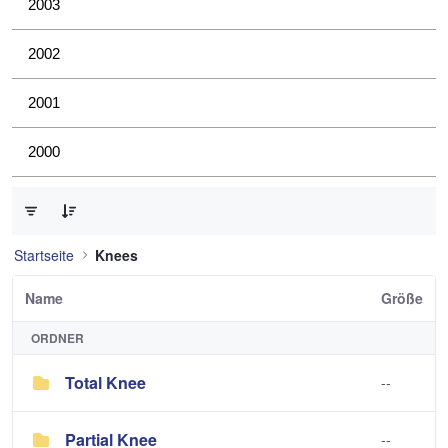
2003
2002
2001
2000
0 von 2 Elemente ausgewählt
Startseite
Knees
Name
Größe
ORDNER
Total Knee
--
Partial Knee
--