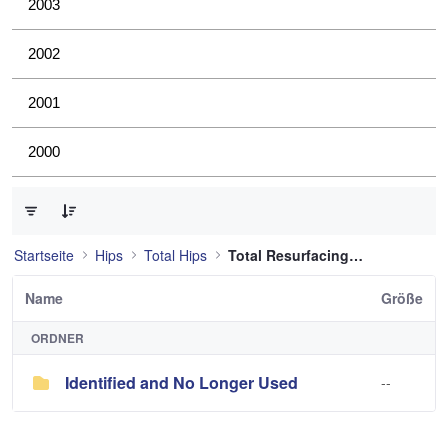
2003
2002
2001
2000
0 von 1 Elemente ausgewählt
Startseite
Hips
Total Hips
Total Resurfacing Hip
Name
Größe
ORDNER
Identified and No Longer Used
--