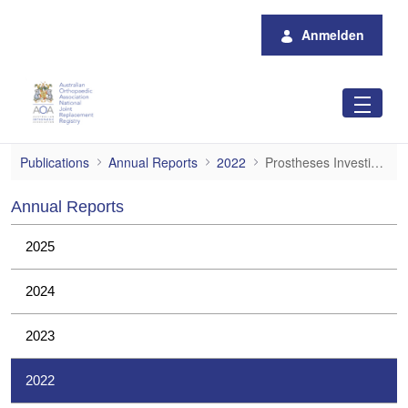
Zum Hauptinhalt springen
Anmelden
Prostheses Investigations
Publications
Annual Reports
2022
Prostheses Investigations
Annual Reports
2025
2024
2023
2022