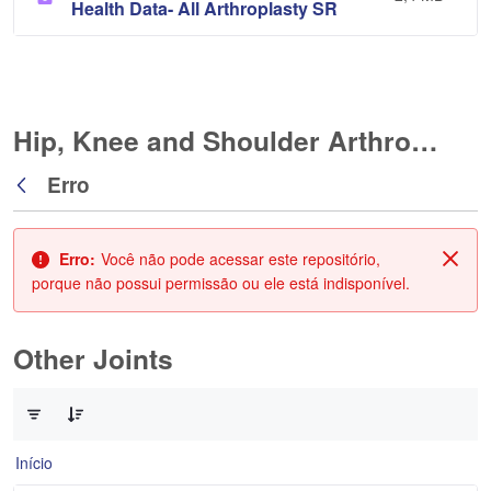
Health Data- All Arthroplasty SR
Hip, Knee and Shoulder Arthroplasty
Erro
Voltar
Erro:
Você não pode acessar este repositório,
Fech
porque não possui permissão ou ele está indisponível.
Other Joints
0 de 3 Itens selecionados
Início