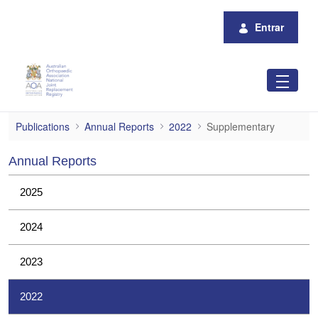
Pular para o Conteúdo principal
Entrar
Supplementary
Publications
Annual Reports
2022
Supplementary
Annual Reports
2025
2024
2023
2022