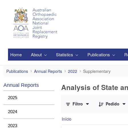
Pular para o Conteúdo principal
Home
About
Statistics
Publications
R
Supplementary
Publications
Annual Reports
2022
Supplementary
Analysis of State a
Annual Reports
0 de 1 Itens selecionados
2025
Filtro
Pedido
2024
Início
2023