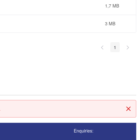
1,7 MB
3 MB
1
.
Fech
Enquiries: