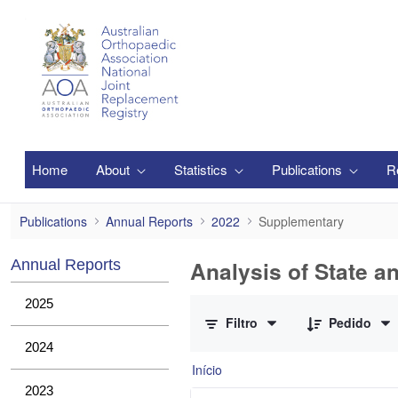
Pular para o Conteúdo principal
Home
About
Statistics
Publications
R
Supplementary
Publications
Annual Reports
2022
Supplementary
Analysis of State a
Annual Reports
0 de 1 Itens selecionados
2025
Filtro
Pedido
2024
Início
2023