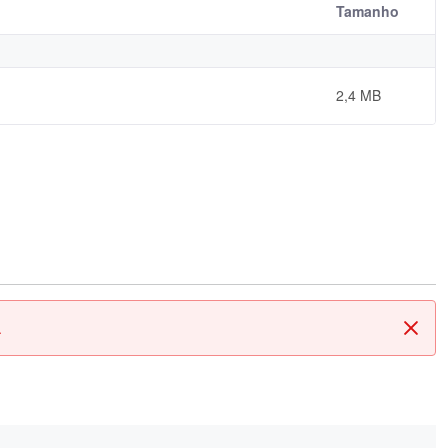
Tamanho
2,4 MB
.
Fech