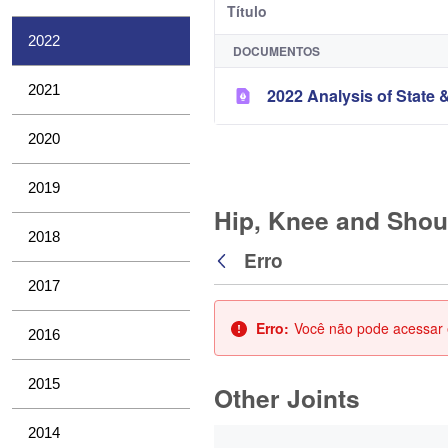
Título
2022
DOCUMENTOS
2021
2022 Analysis of State &
2020
2019
Hip, Knee and Shou
2018
Erro
Voltar
2017
Erro:
Você não pode acessar e
2016
2015
Other Joints
0 de 3 Itens selecionados
2014