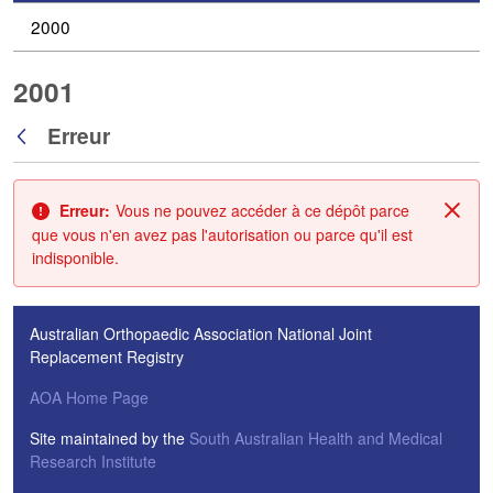
2000
2001
Erreur
Retour
Erreur:
Vous ne pouvez accéder à ce dépôt parce
Fin
que vous n'en avez pas l'autorisation ou parce qu'il est
indisponible.
Australian Orthopaedic Association National Joint
Replacement Registry
AOA Home Page
Site maintained by the
South Australian Health and Medical
Research Institute