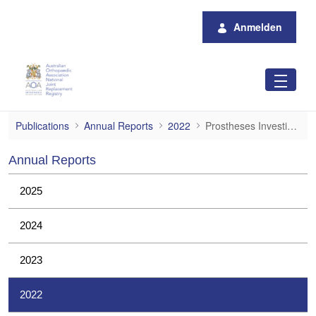
Zum Hauptinhalt springen
Anmelden
Prostheses Investigations
Publications
Annual Reports
2022
Prostheses Investigations
Annual Reports
2025
2024
2023
2022