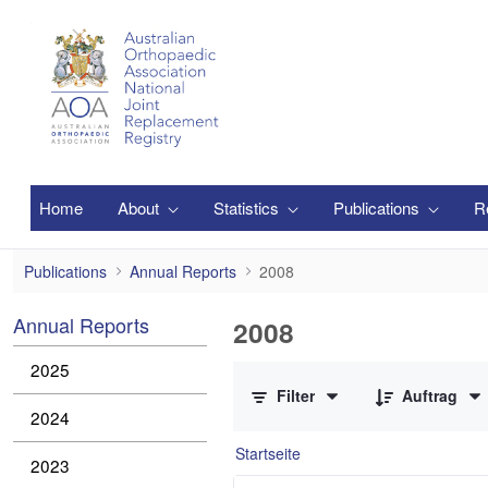
Zum Hauptinhalt springen
Home
About
Statistics
Publications
R
2008
Publications
Annual Reports
2008
Annual Reports
2008
0 von 1 Elemente ausgewählt
2025
Filter
Auftrag
2024
Startseite
2023