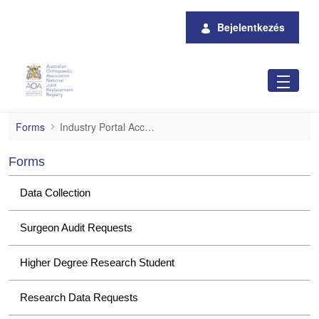
Ugrás a fő tartalomhoz
Bejelentkezés
Industry Portal Access
Forms
Industry Portal Access
Forms
Data Collection
Surgeon Audit Requests
Higher Degree Research Student
Research Data Requests