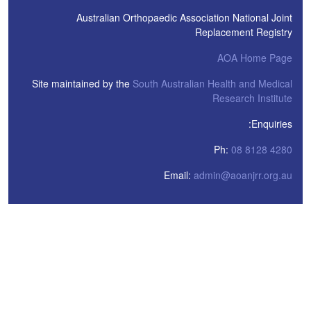
Site ma