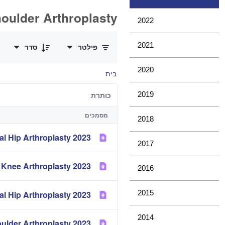
oulder Arthroplasty
2022
0 of 11 פריטים Selected
2021
פילטר
סדר
2020
בית
2019
כותרת
מסמכים
2018
2023 Partial Hip Arthroplasty
2017
2023 Mortality of Hip and Knee Arthroplasty
2016
2015
2023 Metal Metal Bearing Surface in Total Conventional Hip Arthroplasty
2014
2023 Demographics of Hip, Knee and Shoulder Arthroplasty