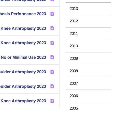
2013
2023 Comparative Prosthesis Performance
2012
2023 Cement in Hip and Knee Arthroplasty
2011
2023 Revision of Hip and Knee Arthroplasty
2010
2023 Prosthesis Types with No or Minimal Use
2009
2008
2023 Patient Reported Outcome Measures Hip, Knee and Shoulder Arthroplasty
2007
2023 Partial Shoulder Arthroplasty
2006
2023 Partial Knee Arthroplasty
2005