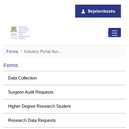
Ugrás a fő tartalomhoz
Bejelentkezés
Industry Portal Access
Forms
Industry Portal Access
Forms
Data Collection
Surgeon Audit Requests
Higher Degree Research Student
Research Data Requests