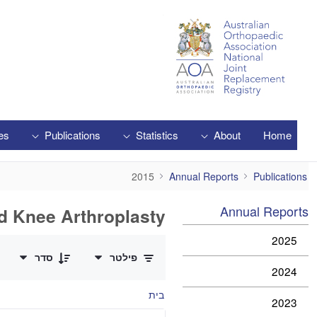
Skip to Main Content
es
Publications
Statistics
About
Home
2015
2015
Annual Reports
Publications
Annual Reports
d Knee Arthroplasty
0 of 2 פריטים Selected
2025
פילטר
סדר
2024
בית
2023