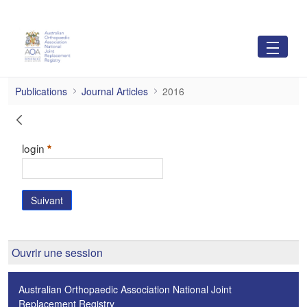
Saut au contenu principal
2016
Publications
Journal Articles
2016
Mot de passe oublié ?
Requis
login
Suivant
Ouvrir une session
Australian Orthopaedic Association National Joint
Replacement Registry