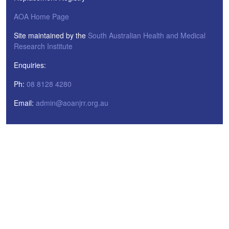
AOA Home Page
Site maintained by the
South Australian Health and Medical
Research Institute
Enquiries:
Ph:
08 8128 4280
Email:
admin@aoanjrr.org.au