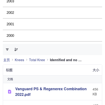
2003
2002
2001
2000
已选择 0 个条目（共 36 个）
主页
Knees
Total Knee
Identified and no longer used
标题
大小
文档
Vanguard PS & Regenerex Combination
456
2022.pdf
KB