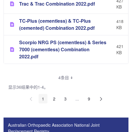
427
Trac & Trac Combination 2022.pdf
KB
TC-Plus (cementless) & TC-Plus
418
(cemented) Combination 2022.pdf
KB
Scorpio NRG PS (cementless) & Series
421
7000 (cementless) Combination
KB
2022.pdf
4条目
显示36结果中的1-4。
1
2
3
...
9
中间页面 使用 TAB 键进行导
Australian Orthopaedic Association National Joint
Replacement Registry