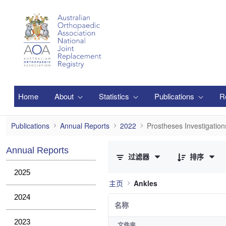
跳转到主内容
Home
About
Statistics
Publications
R
Prostheses Investigations
Publications
Annual Reports
2022
Prostheses Investigation
已选择 0 个条目（共 1 个）
Annual Reports
过滤器
排序
2025
主页
Ankles
2024
名称
2023
文件夹