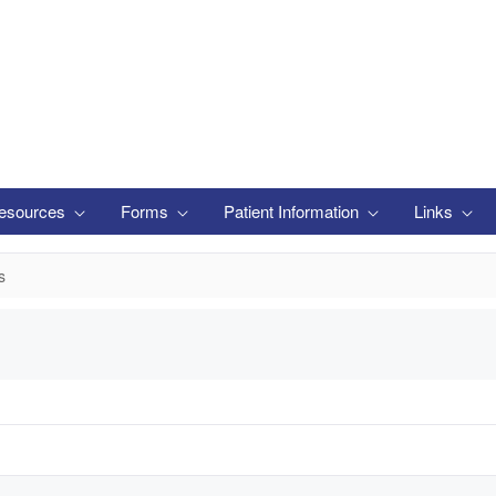
esources
Forms
Patient Information
Links
s