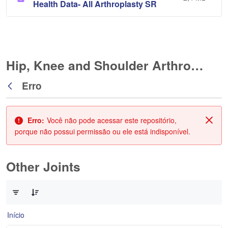
Health Data- All Arthroplasty SR
Hip, Knee and Shoulder Arthroplasty
Erro
Voltar
Erro:
Você não pode acessar este repositório,
Fech
porque não possui permissão ou ele está indisponível.
Other Joints
0 de 3 Itens selecionados
Início