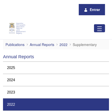
Pular para o Conteúdo principal
Entrar
Supplementary
Publications
Annual Reports
2022
Supplementary
Annual Reports
2025
2024
2023
2022