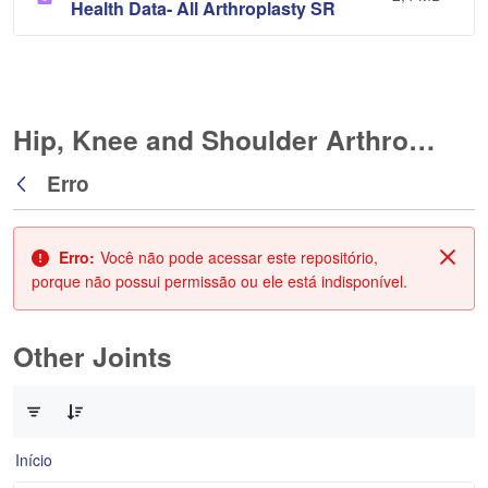
Health Data- All Arthroplasty SR
Hip, Knee and Shoulder Arthroplasty
Erro
Voltar
Erro:
Você não pode acessar este repositório,
Fech
porque não possui permissão ou ele está indisponível.
Other Joints
0 de 3 Itens selecionados
Início