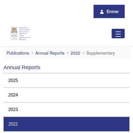
Pular para o Conteúdo principal
Entrar
Supplementary
Publications
Annual Reports
2022
Supplementary
Annual Reports
2025
2024
2023
2022