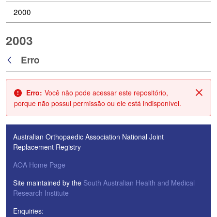
2000
2003
Erro
Voltar
Erro:
Você não pode acessar este repositório,
Fech
porque não possui permissão ou ele está indisponível.
Australian Orthopaedic Association National Joint
Replacement Registry
AOA Home Page
Site maintained by the
South Australian Health and Medical
Research Institute
Enquiries: