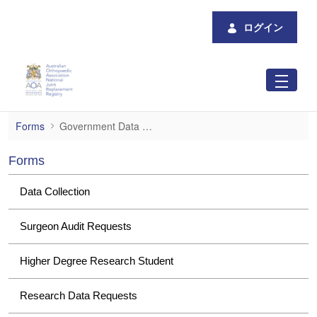
メインコンテンツにスキップ
ログイン
Government Data Requests
Forms
Government Data Requests
Forms
Data Collection
Surgeon Audit Requests
Higher Degree Research Student
Research Data Requests