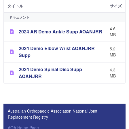
タイトル
サイズ
ドキュメント
4.6
2024 AR Demo Ankle Supp AOANJRR
MB
2024 Demo Elbow Wrist AOANJRR
5.2
Supp
MB
2024 Demo Spinal Disc Supp
4.3
AOANJRR
MB
Australian Orthopaedic Association National Joint
Replacement Registry
AOA Home Page