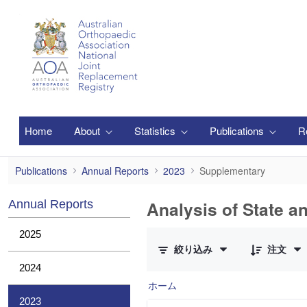
メインコンテンツにスキップ
Home
About
Statistics
Publications
R
Supplementary
Publications
Annual Reports
2023
Supplementary
Analysis of State a
Annual Reports
1 件中 0 件の項目数が選択されて
2025
絞り込み
注文
2024
ホーム
2023