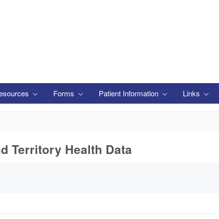
esources
Forms
Patient Information
Links
nd Territory Health Data
います