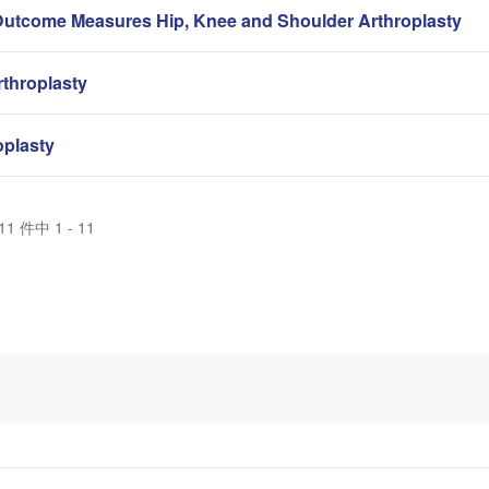
Outcome Measures Hip, Knee and Shoulder Arthroplasty
rthroplasty
oplasty
1 件中 1 - 11
います