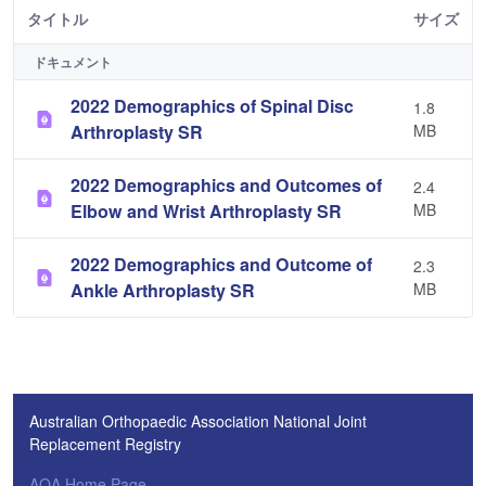
タイトル
サイズ
ドキュメント
2022 Demographics of Spinal Disc
1.8
Arthroplasty SR
MB
2022 Demographics and Outcomes of
2.4
Elbow and Wrist Arthroplasty SR
MB
2022 Demographics and Outcome of
2.3
Ankle Arthroplasty SR
MB
Australian Orthopaedic Association National Joint
Replacement Registry
AOA Home Page