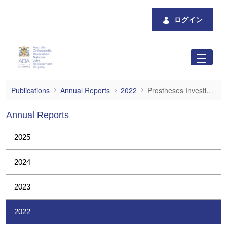
メインコンテンツにスキップ
ログイン
Prostheses Investigations
Publications
Annual Reports
2022
Prostheses Investigations
Annual Reports
2025
2024
2023
2022