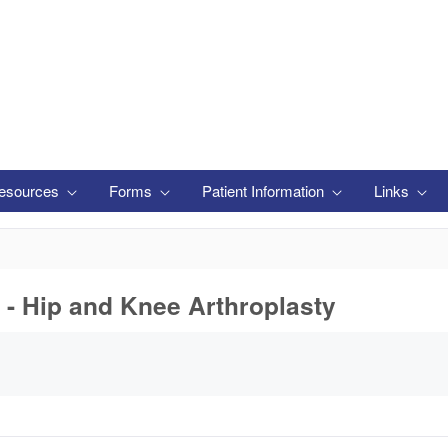
esources
Forms
Patient Information
Links
 - Hip and Knee Arthroplasty
います