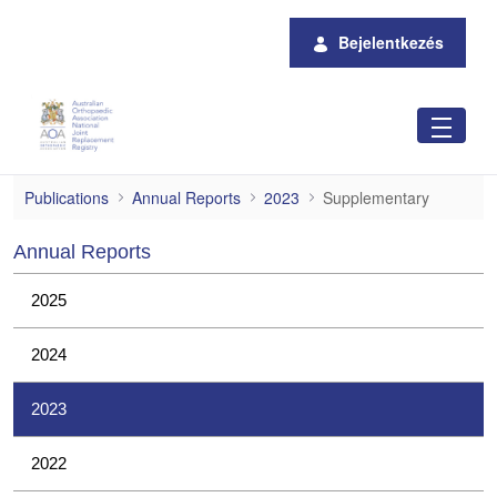
Ugrás a fő tartalomhoz
Bejelentkezés
Supplementary
Publications
Annual Reports
2023
Supplementary
Annual Reports
2025
2024
2023
2022