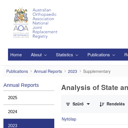
Ugrás a fő tartalomhoz
Home
About
Statistics
Publications
R
Supplementary
Publications
Annual Reports
2023
Supplementary
Analysis of State a
Annual Reports
0 / 1 Tételek kiválasztva
2025
Szűrő
Rendelés
2024
Nyitólap
2023