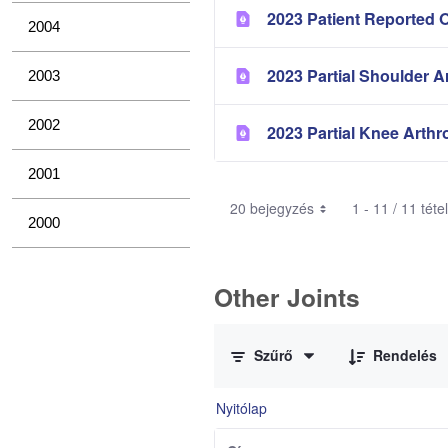
2023 Patient Reported 
2004
2023 Partial Shoulder A
2003
2002
2023 Partial Knee Arthr
2001
20 bejegyzés
1 - 11 / 11 tét
2000
Other Joints
0 / 3 Tételek kiválasztva
Szűrő
Rendelés
Nyitólap