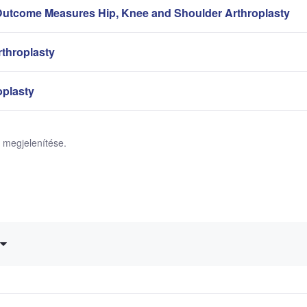
Outcome Measures Hip, Knee and Shoulder Arthroplasty
rthroplasty
oplasty
el megjelenítése.