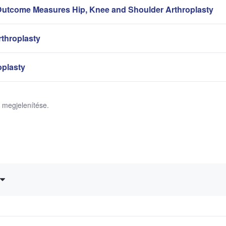
Outcome Measures Hip, Knee and Shoulder Arthroplasty
rthroplasty
oplasty
el megjelenítése.