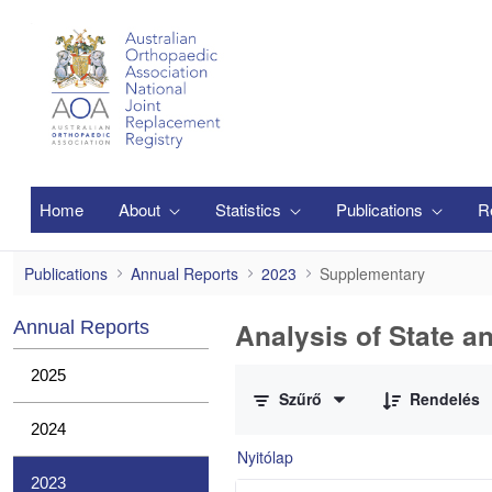
Ugrás a fő tartalomhoz
Home
About
Statistics
Publications
R
Supplementary
Publications
Annual Reports
2023
Supplementary
Analysis of State a
Annual Reports
0 / 1 Tételek kiválasztva
2025
Szűrő
Rendelés
2024
Nyitólap
2023