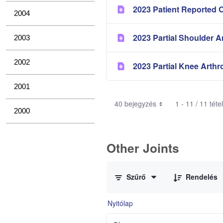
2023 Patient Reported 
2004
2023 Partial Shoulder A
2003
2002
2023 Partial Knee Arthr
2001
40 bejegyzés
1 - 11 / 11 tét
2000
Other Joints
0 / 3 Tételek kiválasztva
Szűrő
Rendelés
Nyitólap