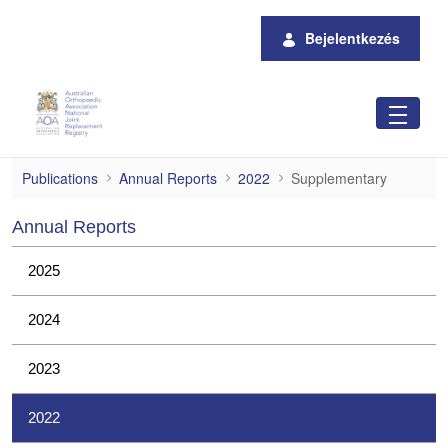
Ugrás a fő tartalomhoz
Bejelentkezés
Supplementary
Publications
Annual Reports
2022
Supplementary
Annual Reports
2025
2024
2023
2022