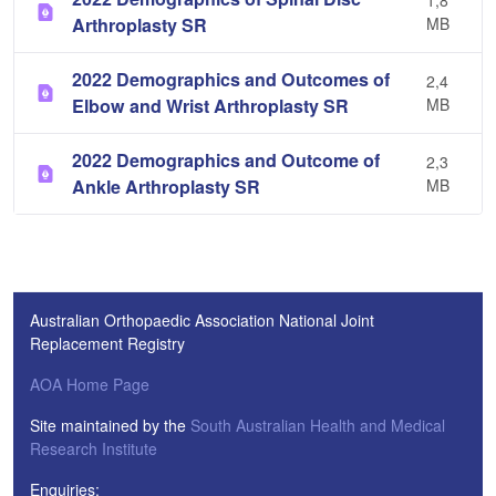
1,8
Arthroplasty SR
MB
2022 Demographics and Outcomes of
2,4
Elbow and Wrist Arthroplasty SR
MB
2022 Demographics and Outcome of
2,3
Ankle Arthroplasty SR
MB
Australian Orthopaedic Association National Joint
Replacement Registry
AOA Home Page
Site maintained by the
South Australian Health and Medical
Research Institute
Enquiries: