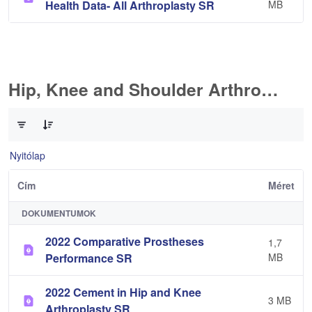
Health Data- All Arthroplasty SR
MB
Hip, Knee and Shoulder Arthroplasty
0 / 10 Tételek kiválasztva
Nyitólap
Cím
Méret
DOKUMENTUMOK
2022 Comparative Prostheses
1,7
Performance SR
MB
2022 Cement in Hip and Knee
3 MB
Arthroplasty SR