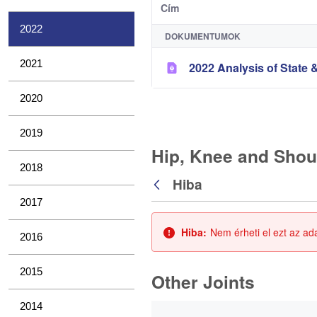
Cím
2022
DOKUMENTUMOK
2021
2022 Analysis of State &
2020
2019
Hip, Knee and Shou
2018
Hiba
Vissza
2017
Hiba:
Nem érheti el ezt az ad
2016
2015
Other Joints
0 / 3 Tételek kiválasztva
2014