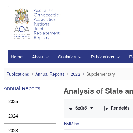
Ugrás a fő tartalomhoz
Home
About
Statistics
Publications
R
Supplementary
Publications
Annual Reports
2022
Supplementary
Analysis of State a
Annual Reports
0 / 1 Tételek kiválasztva
2025
Szűrő
Rendelés
2024
Nyitólap
2023